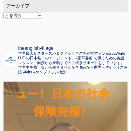
アーカイブ
ア
ー
カ
イ
ブ
theenglishvillage
世界最大６スタースパ＆フィットネスを経営するOneSpaWorld
LLC の日本唯一のエージェント。#豪華客船 で働くための英語
レッスン、面接から乗船までの手続きサポートをしています。
世界中を旅しながら働きませんか？ #evから世界へ #イギリス英
語 #ielts #ケンブリッジ検定