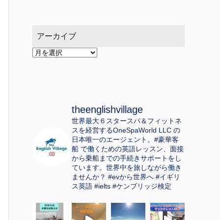
アーカイブ
ア
ー
カ
イ
ブ
theenglishvillage
世界最大６スタースパ＆フィットネ
スを経営するOneSpaWorld LLC の
日本唯一のエージェント。#豪華客
船 で働くための英語レッスン、面接
から乗船までの手続きサポートをし
ています。世界中を旅しながら働き
ませんか？ #evから世界へ #イギリ
ス英語 #ielts #ケンブリッジ検定