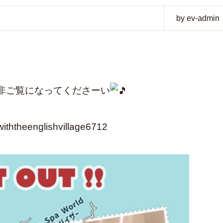
by ev-admin
非ご覧になってくださーい
ththeenglishvillage6712