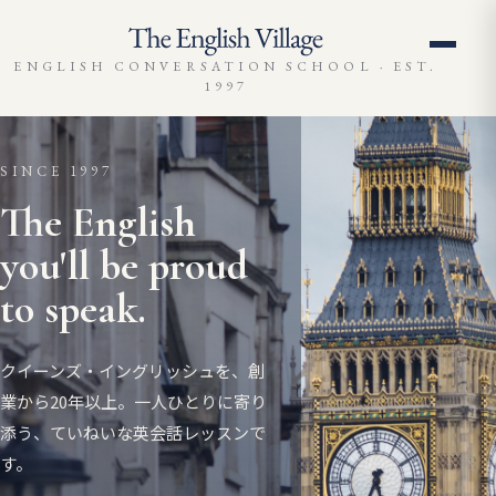
コ
ン
テ
ENGLISH CONVERSATION SCHOOL · EST.
1997
ン
ツ
へ
SINCE 1997
ス
キ
The English
ッ
you'll be proud
プ
to speak.
クイーンズ・イングリッシュを、創
業から20年以上。一人ひとりに寄り
添う、ていねいな英会話レッスンで
す。